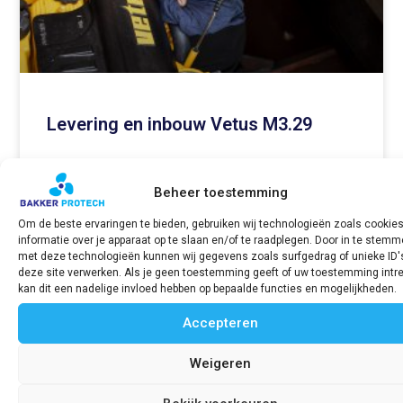
Levering en inbouw Vetus M3.29
Voor een stalen motorjacht hebben wij recent de
volledige motorinstallatie verzorgd, waarbij een
Beheer toestemming
Vetus M3.29 is ingebouwd als vervanger van de
Om de beste ervaringen te bieden, gebruiken wij technologieën zoals cookie
verouderde Mercedes motor. Dit project omvatte
informatie over je apparaat op te slaan en/of te raadplegen. Door in te stem
meer dan alleen de motorinbouw: wij hebben het
met deze technologieën kunnen wij gegevens zoals surfgedrag of unieke ID'
deze site verwerken. Als je geen toestemming geeft of uw toestemming intre
complete pakket geleverd en gerealiseerd. Zo is
kan dit een nadelige invloed hebben op bepaalde functies en mogelijkheden.
er een nieuwe schroef geselecteerd en
geplaatst, perfect
Accepteren
LEES VERDER »
Weigeren