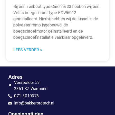
Bij een zeilboot type Carenna 33 hebben wij een
Vetus boegschroef type BOW6012
geïnstalleerd. Hierbij hebben wij de tunnel in de
polyester romp ingebouwd, de
boegschroefmotor geïnstalleerd en de
boegschroefinstallatie vaarklaar opgeleverd.
LEES VERDER »
Adres
Veerpolder 53
2361 KZ Warmond
071-3010376
info@bakkerprotech.nl
Openingstijden