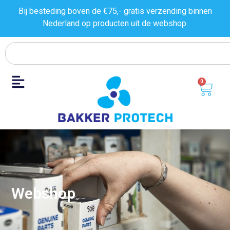
Bij besteding boven de €75,- gratis verzending binnen
Nederland op producten uit de
webshop.
0
Webshop