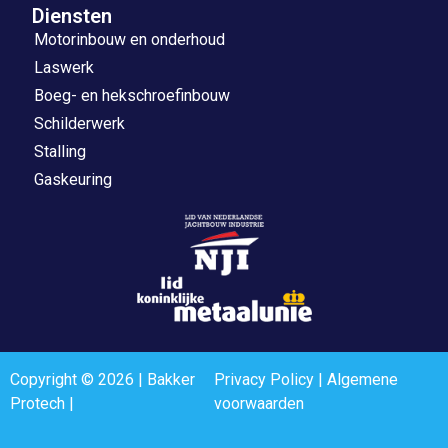
Diensten
Motorinbouw en onderhoud
Laswerk
Boeg- en hekschroefinbouw
Schilderwerk
Stalling
Gaskeuring
Copyright © 2026 | Bakker
Privacy Policy
|
Algemene
Protech |
voorwaarden