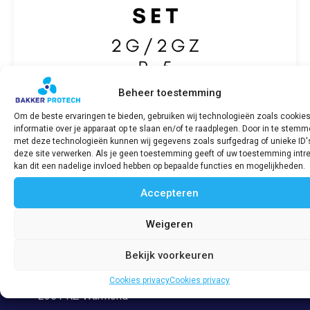
Beheer toestemming
Om de beste ervaringen te bieden, gebruiken wij technologieën zoals cookie
informatie over je apparaat op te slaan en/of te raadplegen. Door in te stem
Motorpakkingset SABB 2G/2GZ P-05
met deze technologieën kunnen wij gegevens zoals surfgedrag of unieke ID'
deze site verwerken. Als je geen toestemming geeft of uw toestemming intre
€
383,57
incl. BTW
kan dit een nadelige invloed hebben op bepaalde functies en mogelijkheden.
Accepteren
Bekijk product
Weigeren
Bekijk voorkeuren
Adres
Veerpolder 53
Cookies privacy
Cookies privacy
2361 KZ Warmond