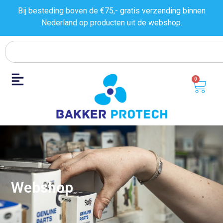
Bij besteding boven de €75,- gratis verzending binnen
Nederland op producten uit de
webshop.
0
Webshop