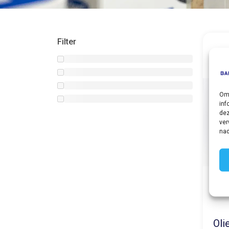
Filter
Om 
inf
dez
ver
nad
Oli