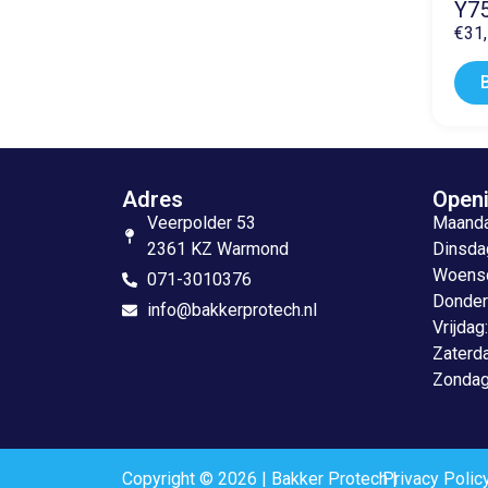
Y7
€
31
Adres
Openi
Veerpolder 53
Maandag
2361 KZ Warmond
Dinsdag
Woensda
071-3010376
Donderd
info@bakkerprotech.nl
Vrijdag
Zaterda
Zondag
Copyright © 2026 | Bakker Protech |
Privacy Polic