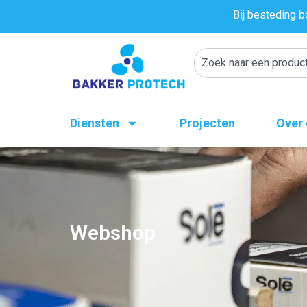
Bij besteding b
Diensten
Projecten
Over
Webshop