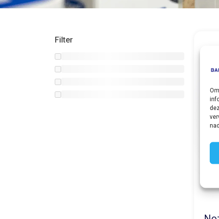
Filter
Om 
inf
dez
ver
nad
No