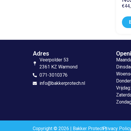
€
44
Adres
Openi
Veerpolder 53
Maandag
2361 KZ Warmond
Dinsdag
Woensda
071-3010376
Donderd
info@bakkerprotech.nl
Vrijdag
Zaterda
Zondag
Copyright © 2026 | Bakker Protech |
Privacy Polic