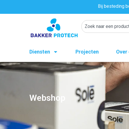
Bij besteding b
Diensten
Projecten
Over
Webshop