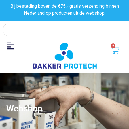
Bij besteding boven de €75,- gratis verzending binnen
Nederland op producten uit de
webshop.
0
Webshop