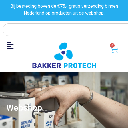
Bij besteding boven de €75,- gratis verzending binnen
Nederland op producten uit de
webshop.
0
Webshop