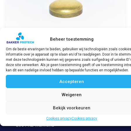
Beheer toestemming
Om de beste ervaringen te bieden, gebruiken wij technologieën zoals cookie
informatie over je apparaat op te slaan en/of te raadplegen. Door in te stem
Vriesplug / Frostplug 25 mm SABB
met deze technologieën kunnen wij gegevens zoals surfgedrag of unieke ID'
deze site verwerken. Als je geen toestemming geeft of uw toestemming intre
€
9,05
incl. BTW
kan dit een nadelige invloed hebben op bepaalde functies en mogelijkheden.
Accepteren
Bekijk product
Weigeren
Bekijk voorkeuren
Adres
Veerpolder 53
Cookies privacy
Cookies privacy
2361 KZ Warmond