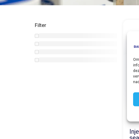
Filter
Om 
inf
dez
ver
nad
Inj
sea