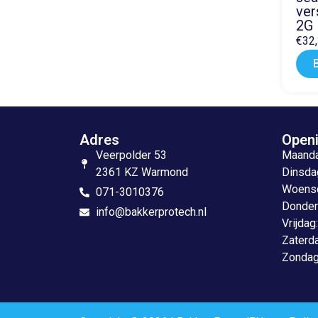
ver
2G
€
32
Adres
Openi
Veerpolder 53
Maandag
2361 KZ Warmond
Dinsdag
Woensda
071-3010376
Donderd
info@bakkerprotech.nl
Vrijdag
Zaterda
Zondag