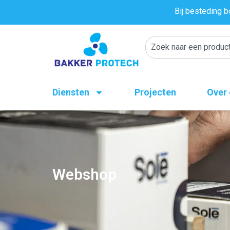
Bij besteding b
Diensten
Projecten
Over
Webshop