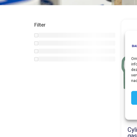
Filter
Om 
inf
dez
ver
nad
Cyl
gas