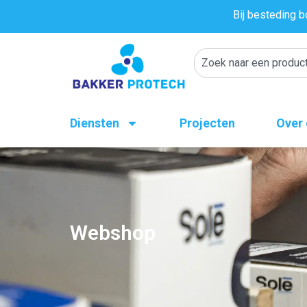
Bij besteding b
Diensten
Projecten
Over
Webshop