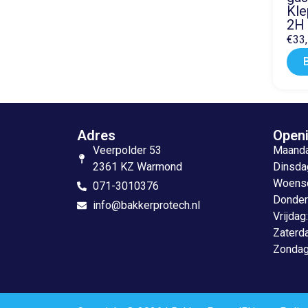
Kle
2H
€
33
Adres
Openi
Veerpolder 53
Maandag
2361 KZ Warmond
Dinsdag
Woensda
071-3010376
Donderd
info@bakkerprotech.nl
Vrijdag
Zaterda
Zondag