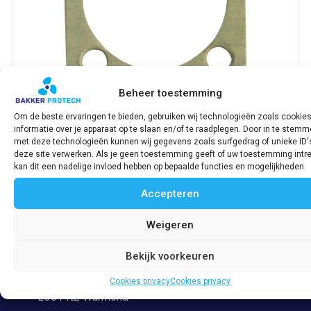
Beheer toestemming
Om de beste ervaringen te bieden, gebruiken wij technologieën zoals cookie
informatie over je apparaat op te slaan en/of te raadplegen. Door in te stem
Thermostaat pakking / thermostat gasket
met deze technologieën kunnen wij gegevens zoals surfgedrag of unieke ID'
869k G, 2G, 2J, 2H
deze site verwerken. Als je geen toestemming geeft of uw toestemming intre
€
6,69
incl. BTW
kan dit een nadelige invloed hebben op bepaalde functies en mogelijkheden.
Accepteren
Bekijk product
Weigeren
Bekijk voorkeuren
Adres
Veerpolder 53
Cookies privacy
Cookies privacy
2361 KZ Warmond