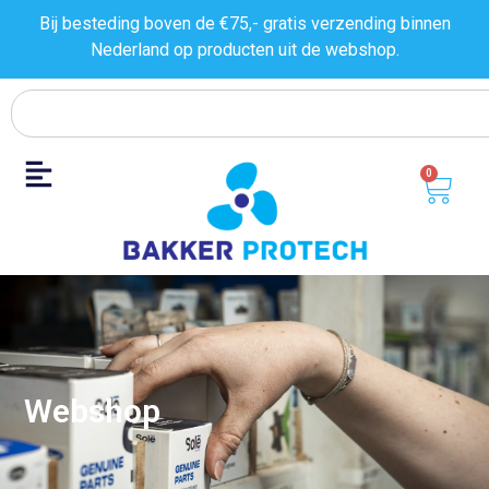
Bij besteding boven de €75,- gratis verzending binnen
Nederland op producten uit de
webshop.
0
Webshop