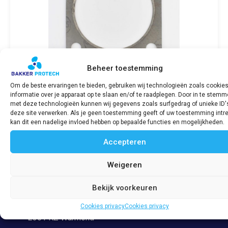
Beheer toestemming
Om de beste ervaringen te bieden, gebruiken wij technologieën zoals cookie
informatie over je apparaat op te slaan en/of te raadplegen. Door in te stem
Koppakking / Cylinderhead gasket 2J
met deze technologieën kunnen wij gegevens zoals surfgedrag of unieke ID'
deze site verwerken. Als je geen toestemming geeft of uw toestemming intre
€
18,15
incl. BTW
kan dit een nadelige invloed hebben op bepaalde functies en mogelijkheden.
Accepteren
Bekijk product
Weigeren
Bekijk voorkeuren
Adres
Veerpolder 53
Cookies privacy
Cookies privacy
2361 KZ Warmond