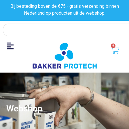
Bij besteding boven de €75,- gratis verzending binnen
Nederland op producten uit de
webshop.
0
Webshop