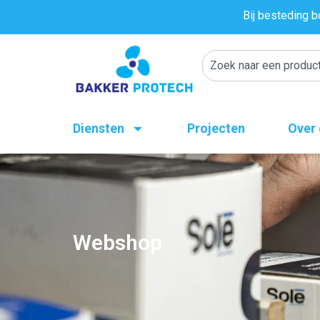
Bij besteding b
Diensten
Projecten
Over
Webshop