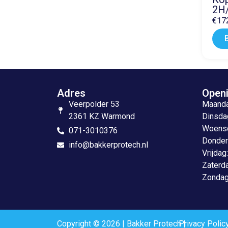
2H
€
17
Adres
Openi
Veerpolder 53
Maandag
2361 KZ Warmond
Dinsdag
Woensda
071-3010376
Donderd
info@bakkerprotech.nl
Vrijdag
Zaterda
Zondag
Copyright © 2026 | Bakker Protech |
Privacy Polic