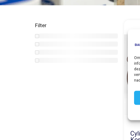
Filter
Om 
inf
dez
ver
nad
Cyl
Kop