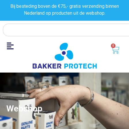
Bij besteding boven de €75,- gratis verzending binnen
Nederland op producten uit de
webshop.
0
Webshop