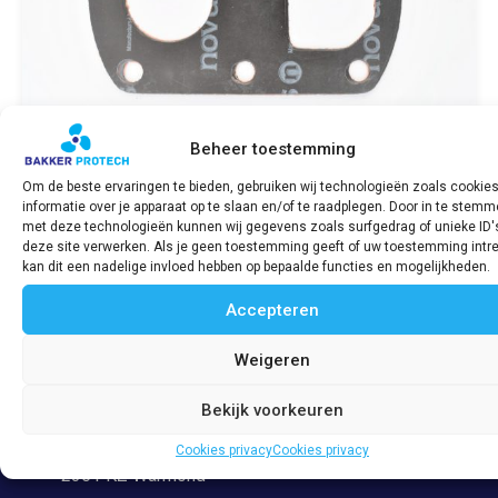
Beheer toestemming
Om de beste ervaringen te bieden, gebruiken wij technologieën zoals cookie
informatie over je apparaat op te slaan en/of te raadplegen. Door in te stem
Uitlaatdemper pakking / Silencer cover
met deze technologieën kunnen wij gegevens zoals surfgedrag of unieke ID'
gasket 2G/2J
deze site verwerken. Als je geen toestemming geeft of uw toestemming intre
€
46,71
incl. BTW
kan dit een nadelige invloed hebben op bepaalde functies en mogelijkheden.
Accepteren
Bekijk product
Weigeren
Bekijk voorkeuren
Adres
Veerpolder 53
Cookies privacy
Cookies privacy
2361 KZ Warmond