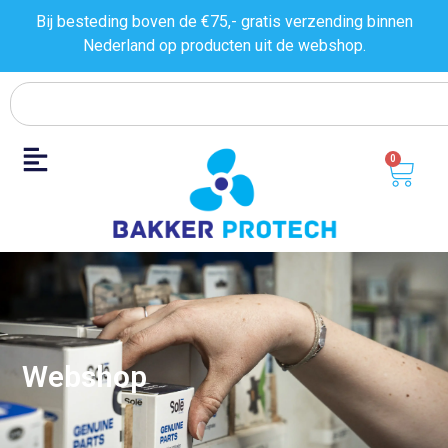
Bij besteding boven de €75,- gratis verzending binnen
Nederland op producten uit de
webshop.
0
Webshop