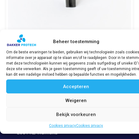
Beheer toestemming
Om de beste ervaringen te bieden, gebruiken wij technologieën zoals cookie
informatie over je apparaat op te slaan en/of te raadplegen. Door in te stem
Injection pipe rubber seal / Afdichting
met deze technologieën kunnen wij gegevens zoals surfgedrag of unieke ID'
verstuiverleiding 811fd 2G
deze site verwerken. Als je geen toestemming geeft of uw toestemming intre
€
32,37
incl. BTW
kan dit een nadelige invloed hebben op bepaalde functies en mogelijkheden.
Accepteren
Bekijk product
Weigeren
Bekijk voorkeuren
Adres
Veerpolder 53
Cookies privacy
Cookies privacy
2361 KZ Warmond