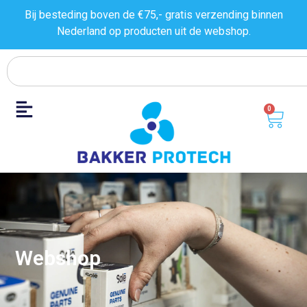
Bij besteding boven de €75,- gratis verzending binnen
Nederland op producten uit de
webshop.
0
Webshop