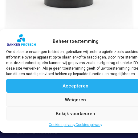
Beheer toestemming
Om de beste ervaringen te bieden, gebruiken wij technologieën zoals cookie
informatie over je apparaat op te slaan en/of te raadplegen. Door in te stem
Vriesplug / Frost plug SABB Diesel 60mm
met deze technologieën kunnen wij gegevens zoals surfgedrag of unieke ID'
rubber (Eerdere types)
deze site verwerken. Als je geen toestemming geeft of uw toestemming intre
€
133,41
incl. BTW
kan dit een nadelige invloed hebben op bepaalde functies en mogelijkheden.
Accepteren
Bekijk product
Weigeren
Bekijk voorkeuren
Adres
Veerpolder 53
Cookies privacy
Cookies privacy
2361 KZ Warmond