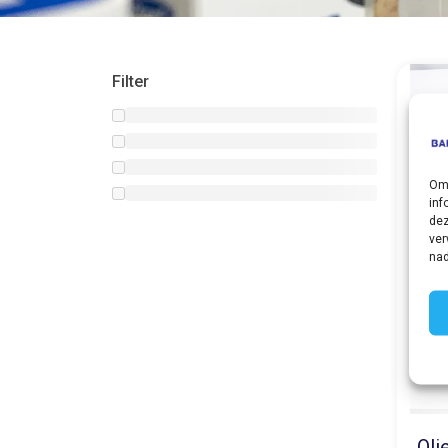
Filter
Om 
inf
dez
ver
nad
Oli