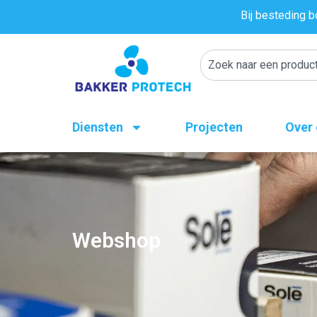
Bij besteding b
Diensten
Projecten
Over
Webshop