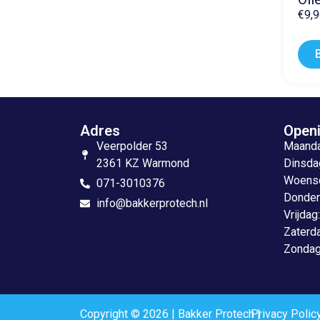
€
9,
Adres
Openi
Veerpolder 53
Maandag
2361 KZ Warmond
Dinsdag
Woensda
071-3010376
Donderd
info@bakkerprotech.nl
Vrijdag
Zaterda
Zondag
Copyright © 2026 | Bakker Protech |
Privacy Polic