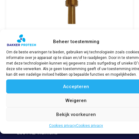
Beheer toestemming
Om de beste ervaringen te bieden, gebruiken wij technologieën zoals cookie
informatie over je apparaat op te slaan en/of te raadplegen. Door in te stem
Temperatuur sensor SABB diesel 1-polig
met deze technologieën kunnen wij gegevens zoals surfgedrag of unieke ID'
deze site verwerken. Als je geen toestemming geeft of uw toestemming intre
€
46,03
incl. BTW
kan dit een nadelige invloed hebben op bepaalde functies en mogelijkheden.
Accepteren
Bekijk product
Weigeren
Bekijk voorkeuren
Adres
Veerpolder 53
Cookies privacy
Cookies privacy
2361 KZ Warmond