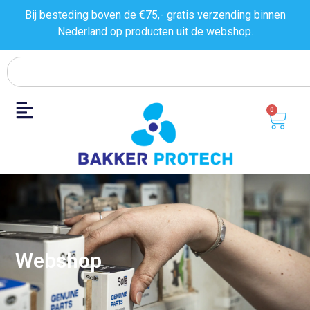
Bij besteding boven de €75,- gratis verzending binnen
Nederland op producten uit de
webshop.
0
Webshop