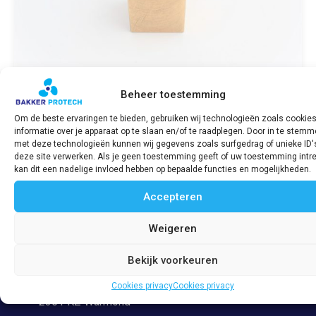
Beheer toestemming
Om de beste ervaringen te bieden, gebruiken wij technologieën zoals cookie
informatie over je apparaat op te slaan en/of te raadplegen. Door in te stem
Schroefbladnok / Wing tap block b91m G,
met deze technologieën kunnen wij gegevens zoals surfgedrag of unieke ID'
H & 2H
deze site verwerken. Als je geen toestemming geeft of uw toestemming intre
€
8,78
incl. BTW
kan dit een nadelige invloed hebben op bepaalde functies en mogelijkheden.
Accepteren
Bekijk product
Weigeren
Bekijk voorkeuren
Adres
Veerpolder 53
Cookies privacy
Cookies privacy
2361 KZ Warmond