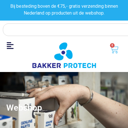
Bij besteding boven de €75,- gratis verzending binnen
Nederland op producten uit de
webshop.
0
Webshop