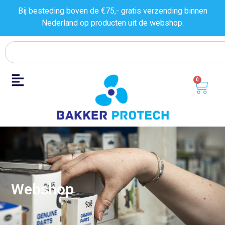
Bij besteding boven de €75,- gratis verzending binnen
Nederland op producten uit de
webshop.
0
Webshop