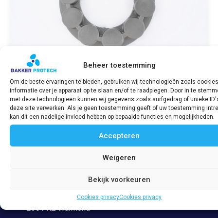
Beheer toestemming
Om de beste ervaringen te bieden, gebruiken wij technologieën zoals cookie
informatie over je apparaat op te slaan en/of te raadplegen. Door in te stem
Druk ring / Thrust ring verstelbare schroef
met deze technologieën kunnen wij gegevens zoals surfgedrag of unieke ID'
2G & 2J
deze site verwerken. Als je geen toestemming geeft of uw toestemming intre
€
36,37
incl. BTW
kan dit een nadelige invloed hebben op bepaalde functies en mogelijkheden.
Accepteren
Bekijk product
Weigeren
Bekijk voorkeuren
Adres
Veerpolder 53
Cookies privacy
Cookies privacy
2361 KZ Warmond