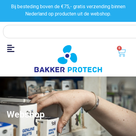
Bij besteding boven de €75,- gratis verzending binnen
Nederland op producten uit de
webshop.
0
Webshop