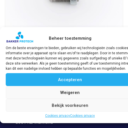
Beheer toestemming
Om de beste ervaringen te bieden, gebruiken wij technologieën zoals cookie
informatie over je apparaat op te slaan en/of te raadplegen. Door in te stem
Stelbout tuimelaar / Rocker arm adjusting
met deze technologieën kunnen wij gegevens zoals surfgedrag of unieke ID'
screw G34s G, H & 2H
deze site verwerken. Als je geen toestemming geeft of uw toestemming intre
€
39,25
incl. BTW
kan dit een nadelige invloed hebben op bepaalde functies en mogelijkheden.
Accepteren
Bekijk product
Weigeren
Bekijk voorkeuren
Adres
Veerpolder 53
Cookies privacy
Cookies privacy
2361 KZ Warmond