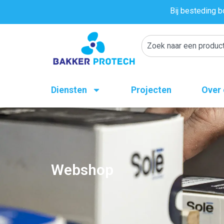
Bij besteding b
Diensten
Projecten
Over
Webshop