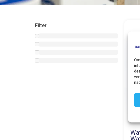
Filter
Om 
inf
dez
ver
nad
Wat
Wat