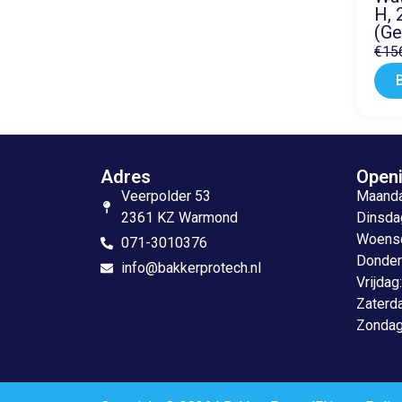
H, 
(Ge
€
15
Adres
Openi
Veerpolder 53
Maandag
2361 KZ Warmond
Dinsdag
Woensda
071-3010376
Donderd
info@bakkerprotech.nl
Vrijdag
Zaterda
Zondag