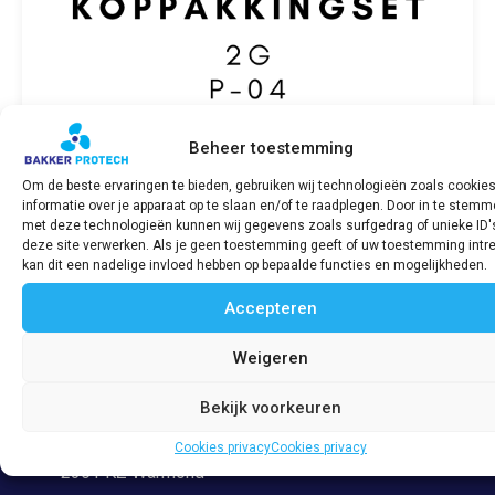
Beheer toestemming
Om de beste ervaringen te bieden, gebruiken wij technologieën zoals cookie
informatie over je apparaat op te slaan en/of te raadplegen. Door in te stem
Koppakkingset SABB 2G P-04
met deze technologieën kunnen wij gegevens zoals surfgedrag of unieke ID'
deze site verwerken. Als je geen toestemming geeft of uw toestemming intre
€
354,53
incl. BTW
kan dit een nadelige invloed hebben op bepaalde functies en mogelijkheden.
Accepteren
Bekijk product
Weigeren
Bekijk voorkeuren
Adres
Veerpolder 53
Cookies privacy
Cookies privacy
2361 KZ Warmond