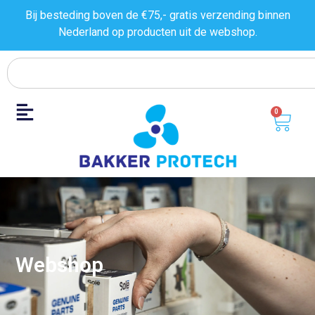
Bij besteding boven de €75,- gratis verzending binnen
Nederland op producten uit de
webshop.
0
Webshop