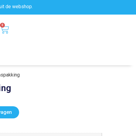
uit de
webshop.
0
nspakking
ing
wagen