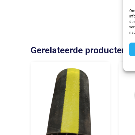
Om 
inf
dez
ver
nad
Gerelateerde producten