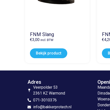
FNM Slang
FNM
€
3,00
€
4,2
incl. BTW
Bekijk product
B
Adres
Openi
Veerpolder 53
Maandag
2361 KZ Warmond
Dinsdag
Woensda
071-3010376
Donderd
info@bakkerprotech.nl