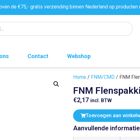
oven de €75,- gratis verzending binnen Nederland op producten 
 ons
Contact
Webshop
Home
/
FNM/CMD
/ FNM Fle
FNM Flenspakk
€
2,17
incl. BTW
Toevoegen aan winkel
Aanvullende informatie