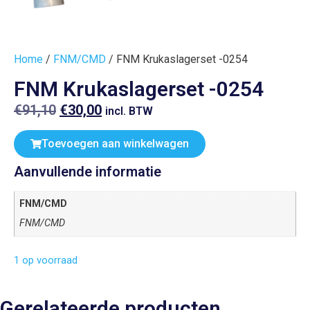
Home
/
FNM/CMD
/ FNM Krukaslagerset -0254
FNM Krukaslagerset -0254
€
91,10
€
30,00
incl. BTW
Toevoegen aan winkelwagen
Aanvullende informatie
FNM/CMD
FNM/CMD
1 op voorraad
Gerelateerde producten