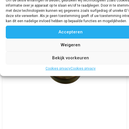
Om de beste ervaringen te bieden, gebruiken wij technologieën zoals cookie
Bekijk product
informatie over je apparaat op te slaan en/of te raadplegen. Door in te stem
met deze technologieën kunnen wij gegevens zoals surfgedrag of unieke ID'
deze site verwerken. Als je geen toestemming geeft of uw toestemming intre
kan dit een nadelige invloed hebben op bepaalde functies en mogelijkheden.
Accepteren
Weigeren
Bekijk voorkeuren
Cookies privacy
Cookies privacy