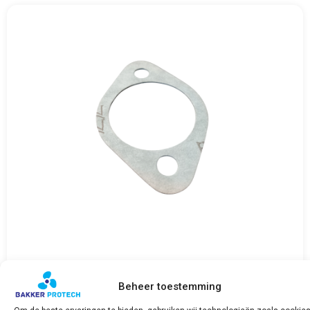
FNM Flenspakking
€
2,17
Beheer toestemming
incl. BTW