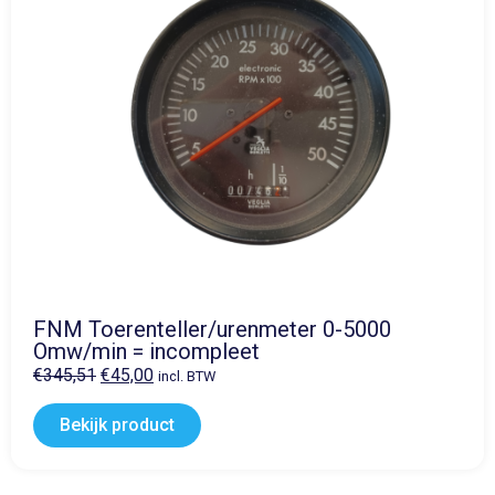
FNM Toerenteller/urenmeter 0-5000
Omw/min = incompleet
€
345,51
€
45,00
incl. BTW
Bekijk product