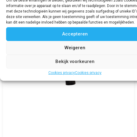
Om de beste ervaringen te bieden, gebruiken wij technologieën zoals cookie
Bekijk product
informatie over je apparaat op te slaan en/of te raadplegen. Door in te stem
met deze technologieën kunnen wij gegevens zoals surfgedrag of unieke ID'
deze site verwerken. Als je geen toestemming geeft of uw toestemming intre
kan dit een nadelige invloed hebben op bepaalde functies en mogelijkheden.
Accepteren
Weigeren
Bekijk voorkeuren
Cookies privacy
Cookies privacy