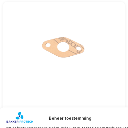
FNM Pakking/Gasket
€
1,65
Beheer toestemming
incl. BTW