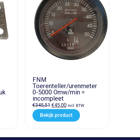
FNM
Toerenteller/urenmeter
tuk
0-5000 Omw/min =
incompleet
€
345,51
€
45,00
incl. BTW
Bekijk product