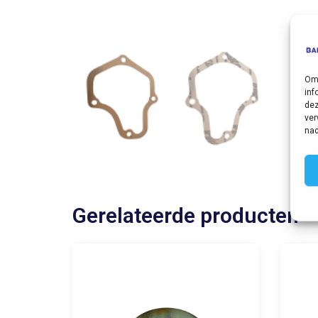
Om 
inf
dez
ver
nad
Gerelateerde producten