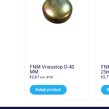
FNM Vriesstop D-40
FNM
MM
25
€
2,67
€
2,7
incl. BTW
Bekijk product
B