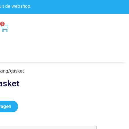
uit de
webshop.
0
king/gasket
asket
wagen