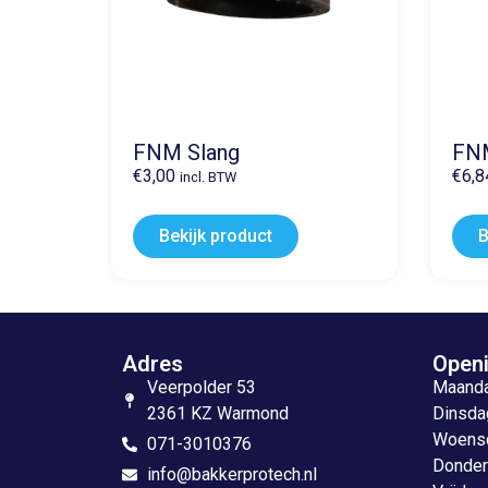
FNM Slang
FNM
€
3,00
€
6,8
incl. BTW
Bekijk product
B
Adres
Openi
Veerpolder 53
Maandag
2361 KZ Warmond
Dinsdag
Woensda
071-3010376
Donderd
info@bakkerprotech.nl