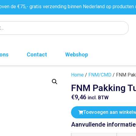
oven de €75,- gratis verzending binnen Nederland op producten 
 ons
Contact
Webshop
Home
/
FNM/CMD
/ FNM Pakki
FNM Pakking Tur
€
9,46
incl. BTW
Toevoegen aan winkel
Aanvullende informatie