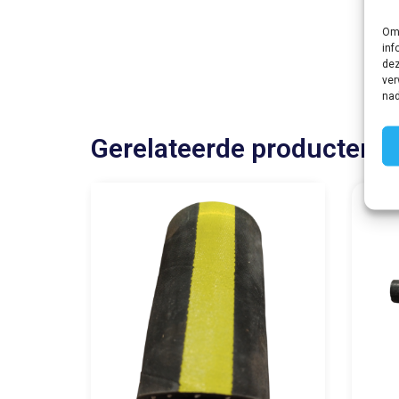
Om 
inf
dez
ver
nad
Gerelateerde producten