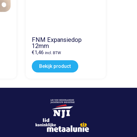
FNM Expansiedop
12mm
€
1,46
incl. BTW
Bekijk product