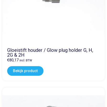
Gloeistift houder / Glow plug holder G, H,
2G & 2H
€
80,17
incl. BTW
Bekijk product