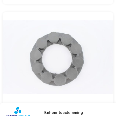
Druk ring / Thrust ring verstelbare schroef
Beheer toestemming
2G & 2J