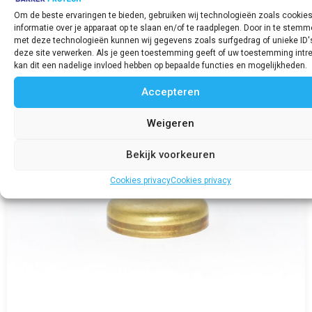
€
36,37
incl. BTW
Om de beste ervaringen te bieden, gebruiken wij technologieën zoals cookie
informatie over je apparaat op te slaan en/of te raadplegen. Door in te stem
Bekijk product
met deze technologieën kunnen wij gegevens zoals surfgedrag of unieke ID'
deze site verwerken. Als je geen toestemming geeft of uw toestemming intre
kan dit een nadelige invloed hebben op bepaalde functies en mogelijkheden.
Accepteren
Weigeren
Bekijk voorkeuren
Cookies privacy
Cookies privacy