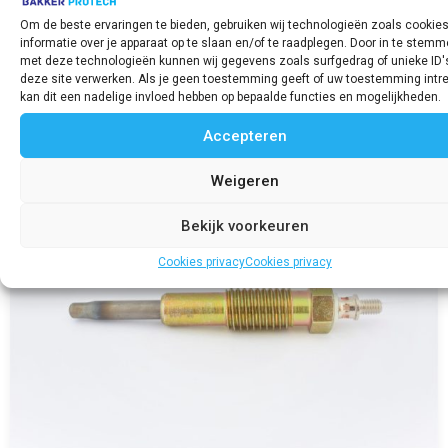
€
26,93
incl. BTW
Om de beste ervaringen te bieden, gebruiken wij technologieën zoals cookie
informatie over je apparaat op te slaan en/of te raadplegen. Door in te stem
met deze technologieën kunnen wij gegevens zoals surfgedrag of unieke ID'
Bekijk product
deze site verwerken. Als je geen toestemming geeft of uw toestemming intre
kan dit een nadelige invloed hebben op bepaalde functies en mogelijkheden.
Accepteren
Weigeren
Bekijk voorkeuren
Cookies privacy
Cookies privacy