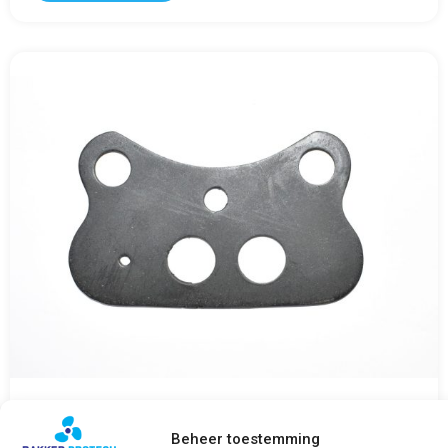
Water gasket SABB Diesel 2G 811eb
Beheer toestemming