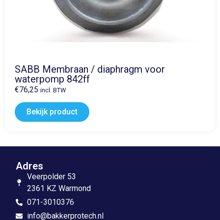
SABB Membraan / diaphragm voor
waterpomp 842ff
€
76,25
incl. BTW
Bekijk product
Adres
Veerpolder 53
2361 KZ Warmond
071-3010376
info@bakkerprotech.nl