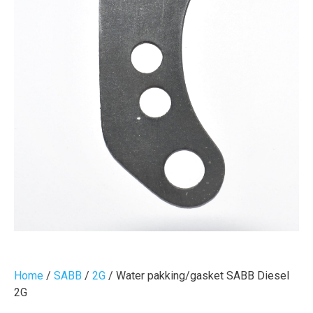
Home
/
SABB
/
2G
/ Water pakking/gasket SABB Diesel
2G