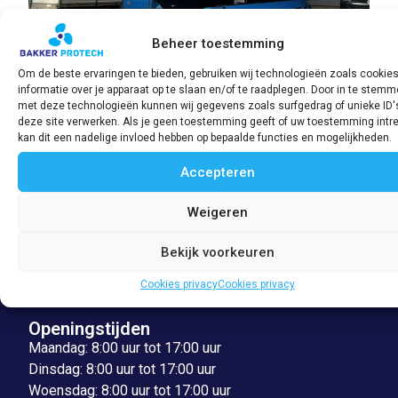
Beheer toestemming
Om de beste ervaringen te bieden, gebruiken wij technologieën zoals cookie
informatie over je apparaat op te slaan en/of te raadplegen. Door in te stem
met deze technologieën kunnen wij gegevens zoals surfgedrag of unieke ID'
deze site verwerken. Als je geen toestemming geeft of uw toestemming intre
VORIGE PROJECT
VOLGENDE PROJECT
kan dit een nadelige invloed hebben op bepaalde functies en mogelijkheden.
Accepteren
Adres
Weigeren
Veerpolder 53
2361 KZ Warmond
Bekijk voorkeuren
071-3010376
Cookies privacy
Cookies privacy
info@bakkerprotech.nl
Openingstijden
Maandag: 8:00 uur tot 17:00 uur
Dinsdag: 8:00 uur tot 17:00 uur
Woensdag: 8:00 uur tot 17:00 uur