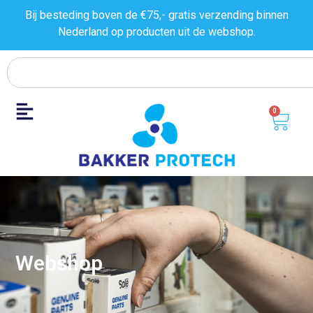
Bij besteding boven de €75,- gratis verzending binnen
Nederland op producten uit de
webshop.
0
Webshop