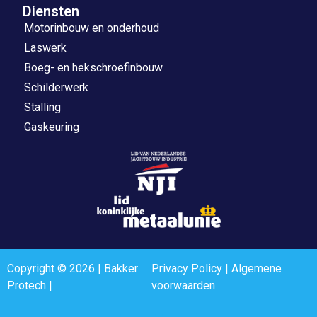
Diensten
Motorinbouw en onderhoud
Laswerk
Boeg- en hekschroefinbouw
Schilderwerk
Stalling
Gaskeuring
Copyright © 2026 | Bakker
Privacy Policy
|
Algemene
Protech |
voorwaarden