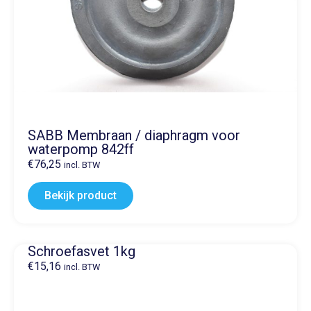
SABB Membraan / diaphragm voor
waterpomp 842ff
€
76,25
incl. BTW
Bekijk product
Schroefasvet 1kg
€
15,16
incl. BTW