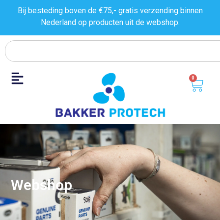
Bij besteding boven de €75,- gratis verzending binnen
Nederland op producten uit de
webshop.
0
Webshop