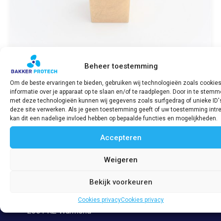
Beheer toestemming
Om de beste ervaringen te bieden, gebruiken wij technologieën zoals cookie
informatie over je apparaat op te slaan en/of te raadplegen. Door in te stem
Schroefbladnok / Wing tap block d91m
met deze technologieën kunnen wij gegevens zoals surfgedrag of unieke ID'
2G & 2J
deze site verwerken. Als je geen toestemming geeft of uw toestemming intre
€
26,95
incl. BTW
kan dit een nadelige invloed hebben op bepaalde functies en mogelijkheden.
Accepteren
Bekijk product
Weigeren
Bekijk voorkeuren
Adres
Veerpolder 53
Cookies privacy
Cookies privacy
2361 KZ Warmond