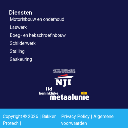
Diensten
Motorinbouw en onderhoud
Laswerk
Boeg- en hekschroefinbouw
Schilderwerk
Stalling
Gaskeuring
Copyright © 2026 | Bakker
Privacy Policy
|
Algemene
Protech |
voorwaarden