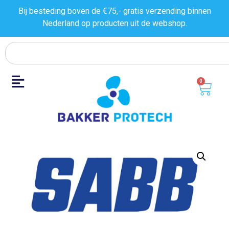
Bij besteding boven de €75,- gratis verzending binnen
Nederland op producten uit de
webshop.
0