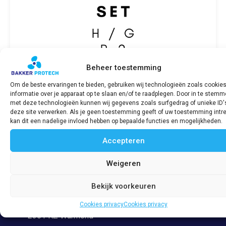
Beheer toestemming
Om de beste ervaringen te bieden, gebruiken wij technologieën zoals cookie
informatie over je apparaat op te slaan en/of te raadplegen. Door in te stem
Motorpakkingset SABB H & G P-02
met deze technologieën kunnen wij gegevens zoals surfgedrag of unieke ID'
deze site verwerken. Als je geen toestemming geeft of uw toestemming intre
€
296,23
incl. BTW
kan dit een nadelige invloed hebben op bepaalde functies en mogelijkheden.
Accepteren
Bekijk product
Weigeren
Bekijk voorkeuren
Adres
Veerpolder 53
Cookies privacy
Cookies privacy
2361 KZ Warmond