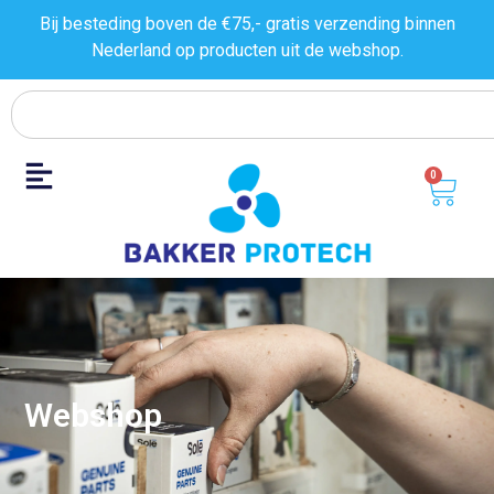
Bij besteding boven de €75,- gratis verzending binnen
Nederland op producten uit de
webshop.
0
Webshop