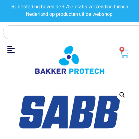
Bij besteding boven de €75,- gratis verzending binnen
Nederland op producten uit de
webshop.
0