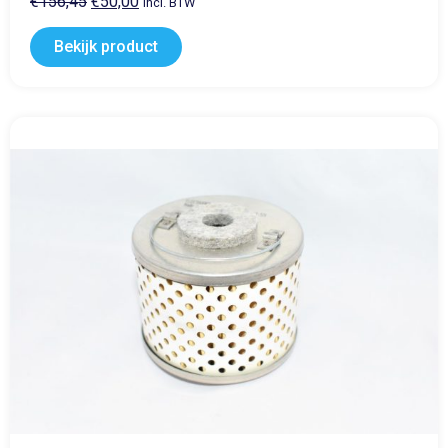
€
156,45
€
50,00
incl. BTW
Bekijk product