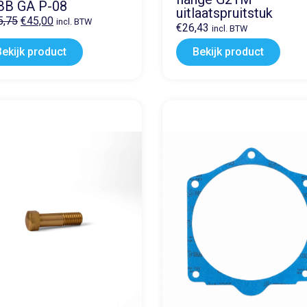
BB GA P-08
uitlaatspruitstuk
5,75
€
45,00
incl. BTW
€
26,43
incl. BTW
Bekijk product
Bekijk product