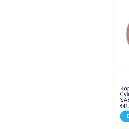
Kop
Cyl
SAB
€
41