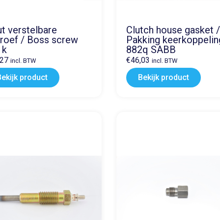
t verstelbare
Clutch house gasket 
roef / Boss screw
Pakking keerkoppelin
1k
882q SABB
,27
€
46,03
incl. BTW
incl. BTW
Bekijk product
Bekijk product