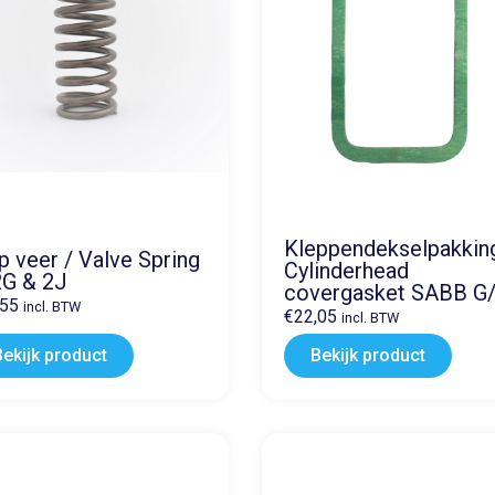
Kleppendekselpakkin
p veer / Valve Spring
Cylinderhead
2G & 2J
covergasket SABB G
,55
incl. BTW
€
22,05
incl. BTW
Bekijk product
Bekijk product