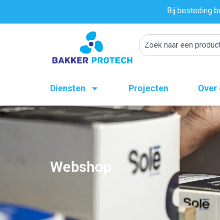
Bij besteding b
Diensten
Projecten
Over
Webshop