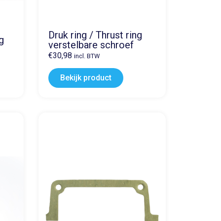
/
Druk ring / Thrust ring
g
verstelbare schroef
€
30,98
incl. BTW
Bekijk product