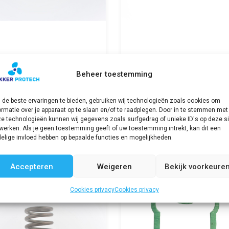
Gloeistift houder / G
Beheer toestemming
eistift / Glowplug G,
plug holder G, H, 2G 
G & 2H
2H
,07
incl. BTW
de beste ervaringen te bieden, gebruiken wij technologieën zoals cookies om
€
80,17
incl. BTW
ormatie over je apparaat op te slaan en/of te raadplegen. Door in te stemmen met
e technologieën kunnen wij gegevens zoals surfgedrag of unieke ID's op deze si
Bekijk product
Bekijk product
werken. Als je geen toestemming geeft of uw toestemming intrekt, kan dit een
elige invloed hebben op bepaalde functies en mogelijkheden.
Accepteren
Weigeren
Bekijk voorkeure
Cookies privacy
Cookies privacy