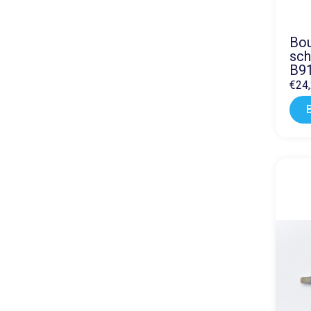
Bou
sch
B9
€
24