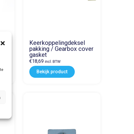
low
Keerkoppelingdeksel
&
pakking / Gearbox cover
gasket
€
18,69
incl. BTW
te
Bekijk product
n