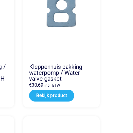
g /
Kleppenhuis pakking
waterpomp / Water
/H
valve gasket
€
30,69
incl. BTW
Bekijk product