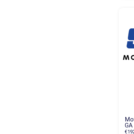
Mo
GA
€
19