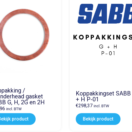
pakking /
Koppakkingset SABB
inderhead gasket
+ H P-01
B G, H, 2G en 2H
€
298,37
incl. BTW
,96
incl. BTW
Bekijk product
Bekijk product