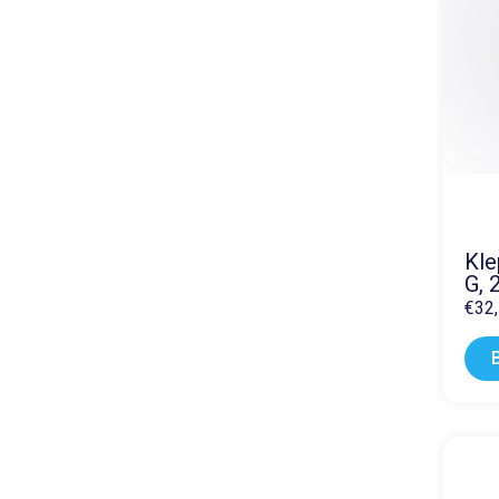
Kle
G, 
€
32