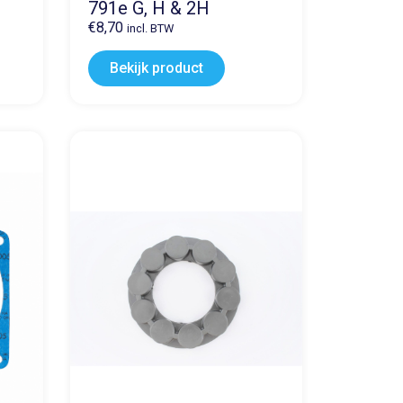
791e G, H & 2H
€
8,70
incl. BTW
Bekijk product