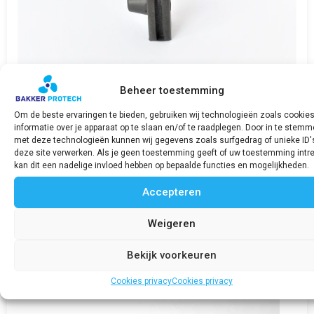
Beheer toestemming
Om de beste ervaringen te bieden, gebruiken wij technologieën zoals cookie
informatie over je apparaat op te slaan en/of te raadplegen. Door in te stem
met deze technologieën kunnen wij gegevens zoals surfgedrag of unieke ID'
deze site verwerken. Als je geen toestemming geeft of uw toestemming intre
Injection pipe rubber seal / Afdichting
kan dit een nadelige invloed hebben op bepaalde functies en mogelijkheden.
verstuiverleiding 811fd 2G
€
32,37
incl. BTW
Accepteren
Bekijk product
Weigeren
Bekijk voorkeuren
Cookies privacy
Cookies privacy