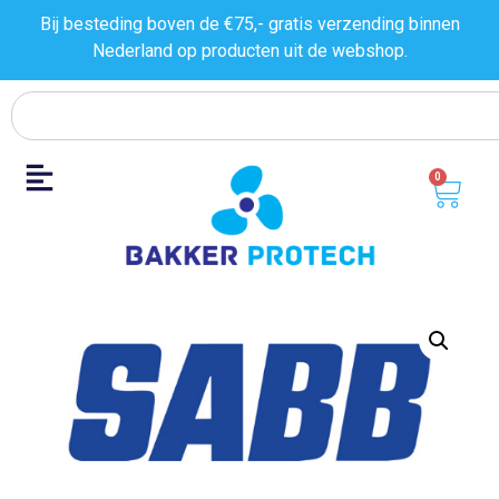
Bij besteding boven de €75,- gratis verzending binnen
Nederland op producten uit de
webshop.
0