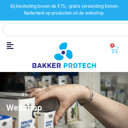
Bij besteding boven de €75,- gratis verzending binnen
Nederland op producten uit de
webshop.
0
Webshop