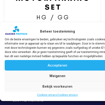
Beheer toestemming
Om de beste ervaringen te bieden, gebruiken wij technologieën zoals cookie
informatie over je apparaat op te slaan en/of te raadplegen. Door in te stem
Motorpakkingset SABB HG / GG P-03
met deze technologieën kunnen wij gegevens zoals surfgedrag of unieke ID'
deze site verwerken. Als je geen toestemming geeft of uw toestemming intre
€
279,51
incl. BTW
kan dit een nadelige invloed hebben op bepaalde functies en mogelijkheden.
Accepteren
Bekijk product
Weigeren
Bekijk voorkeuren
Adres
Veerpolder 53
Cookies privacy
Cookies privacy
2361 KZ Warmond