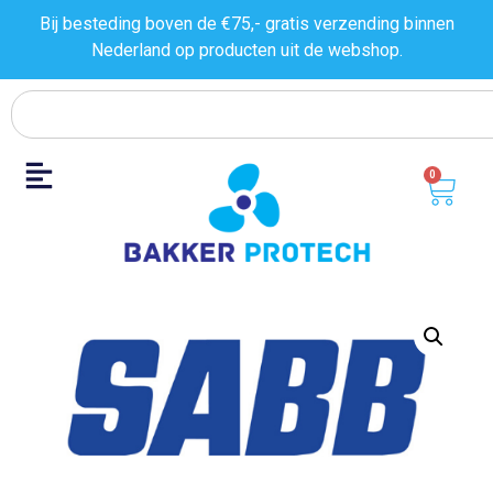
Bij besteding boven de €75,- gratis verzending binnen
Nederland op producten uit de
webshop.
0