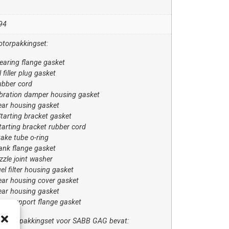
94
torpakkingset:
aring flange gasket
 filler plug gasket
bber cord
bration damper housing gasket
ar housing gasket
tarting bracket gasket
arting bracket rubber cord
take tube o-ring
ank flange gasket
zzle joint washer
l filter housing gasket
ar housing cover gasket
ar housing gasket
ar support flange gasket
motorpakkingset voor SABB GAG bevat: