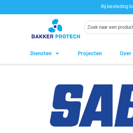
Bij besteding b
Diensten
Projecten
Over