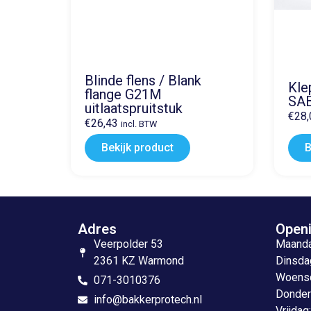
Blinde flens / Blank
Kle
flange G21M
SA
uitlaatspruitstuk
€
28,
€
26,43
incl. BTW
Bekijk product
B
Adres
Openi
Veerpolder 53
Maandag
2361 KZ Warmond
Dinsdag
Woensda
071-3010376
Donderd
info@bakkerprotech.nl
Vrijdag