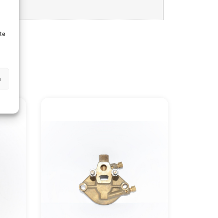
09
te
n