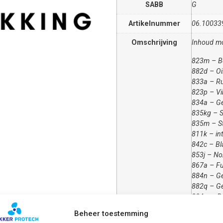
SABB
G
Artikelnummer
06.10033
Omschrijving
Inhoud mo
823m – Be
882d – Oil
833a – Ru
823p – Vi
834a – Ge
835kg – S
835m – St
811k – in
842c – Bl
853j – No
867a – Fue
884n – Ge
882q – Ge
884w – Re
Beheer toestemming
Complete 