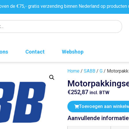
oven de €75,- gratis verzending binnen Nederland op producten 
 ons
Contact
Webshop
Home
/
SABB
/
G
/ Motorpakk
Motorpakkings
€
252,87
incl. BTW
Toevoegen aan winkel
Aanvullende informatie