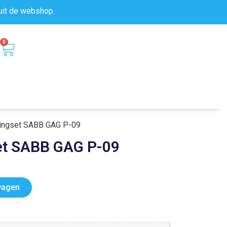
uit de
webshop.
0
ingset SABB GAG P-09
et SABB GAG P-09
wagen