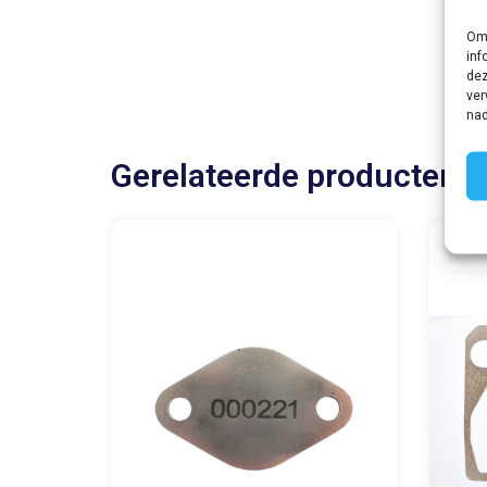
Om 
inf
dez
ver
nad
Gerelateerde producten