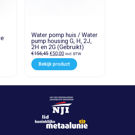
Water pomp huis / Water
ce
pump housing G, H, 2J,
2H en 2G (Gebruikt)
€
156,45
€
50,00
incl. BTW
Bekijk product