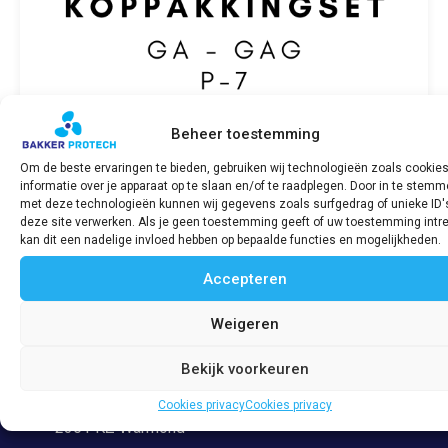
Beheer toestemming
Om de beste ervaringen te bieden, gebruiken wij technologieën zoals cookie
informatie over je apparaat op te slaan en/of te raadplegen. Door in te stem
Koppakkingset SABB GA/GAG P-7
met deze technologieën kunnen wij gegevens zoals surfgedrag of unieke ID'
deze site verwerken. Als je geen toestemming geeft of uw toestemming intre
€
161,55
incl. BTW
kan dit een nadelige invloed hebben op bepaalde functies en mogelijkheden.
Accepteren
Bekijk product
Weigeren
Bekijk voorkeuren
Adres
Veerpolder 53
Cookies privacy
Cookies privacy
2361 KZ Warmond