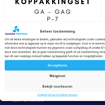
Beheer toestemming
Om de beste ervaringen te bieden, gebruiken wij technologieën zoals cookie
informatie over je apparaat op te slaan en/of te raadplegen. Door in te stem
Koppakkingset SABB GA/GAG P-7
met deze technologieën kunnen wij gegevens zoals surfgedrag of unieke ID'
deze site verwerken. Als je geen toestemming geeft of uw toestemming intre
€
161,55
incl. BTW
kan dit een nadelige invloed hebben op bepaalde functies en mogelijkheden.
Accepteren
Bekijk product
Weigeren
Bekijk voorkeuren
Adres
Veerpolder 53
Cookies privacy
Cookies privacy
2361 KZ Warmond