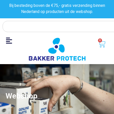
Bij besteding boven de €75,- gratis verzending binnen
Nederland op producten uit de
webshop.
0
Webshop