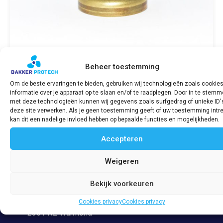
Beheer toestemming
Om de beste ervaringen te bieden, gebruiken wij technologieën zoals cookie
informatie over je apparaat op te slaan en/of te raadplegen. Door in te stem
Vriesplug / FrostPlug SABB Diesel 2H /
met deze technologieën kunnen wij gegevens zoals surfgedrag of unieke ID'
2J / 2G
deze site verwerken. Als je geen toestemming geeft of uw toestemming intre
€
23,14
incl. BTW
kan dit een nadelige invloed hebben op bepaalde functies en mogelijkheden.
Accepteren
Bekijk product
Weigeren
Bekijk voorkeuren
Adres
Veerpolder 53
Cookies privacy
Cookies privacy
2361 KZ Warmond