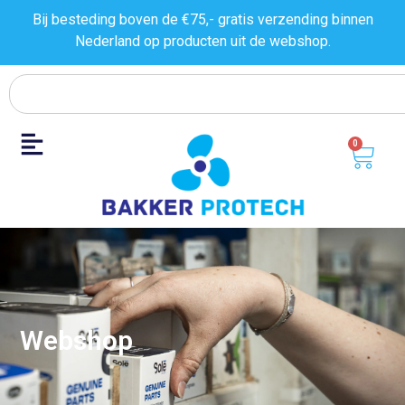
Bij besteding boven de €75,- gratis verzending binnen
Nederland op producten uit de
webshop.
0
Webshop