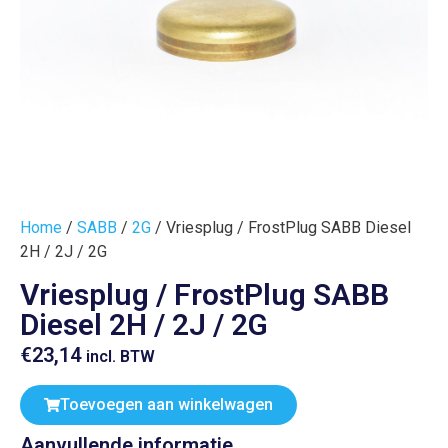
Home
/
SABB
/
2G
/ Vriesplug / FrostPlug SABB Diesel
2H / 2J / 2G
Vriesplug / FrostPlug SABB
Diesel 2H / 2J / 2G
€
23,14
incl. BTW
Toevoegen aan winkelwagen
Aanvullende informatie