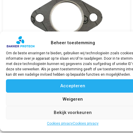
Beheer toestemming
Om de beste ervaringen te bieden, gebruiken wij technologieën zoals cookie
informatie over je apparaat op te slaan en/of te raadplegen. Door in te stem
met deze technologieën kunnen wij gegevens zoals surfgedrag of unieke ID'
deze site verwerken. Als je geen toestemming geeft of uw toestemming intre
kan dit een nadelige invloed hebben op bepaalde functies en mogelijkheden.
Uitlaatpakking / Exhaust flange gasket SABB
Diesel
Accepteren
€
25,30
incl. BTW
Weigeren
Bekijk product
Bekijk voorkeuren
Cookies privacy
Cookies privacy