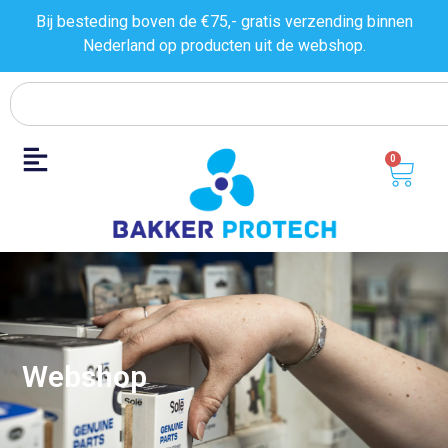
Bij besteding boven de €75,- gratis verzending binnen
Nederland op producten uit de
webshop.
0
Webshop