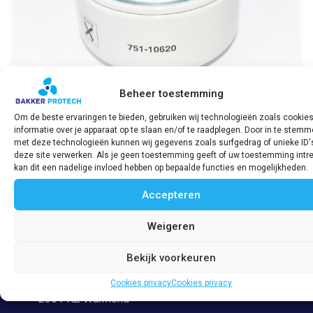
Beheer toestemming
Om de beste ervaringen te bieden, gebruiken wij technologieën zoals cookie
informatie over je apparaat op te slaan en/of te raadplegen. Door in te stem
Oliefilter SABB L3 & L4 Y751-10620
met deze technologieën kunnen wij gegevens zoals surfgedrag of unieke ID'
deze site verwerken. Als je geen toestemming geeft of uw toestemming intre
€
31,75
incl. BTW
kan dit een nadelige invloed hebben op bepaalde functies en mogelijkheden.
Accepteren
Bekijk product
Weigeren
Bekijk voorkeuren
Adres
Veerpolder 53
Cookies privacy
Cookies privacy
2361 KZ Warmond