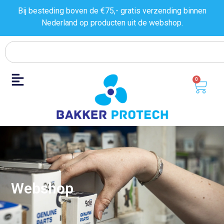
Bij besteding boven de €75,- gratis verzending binnen
Nederland op producten uit de
webshop.
0
Webshop