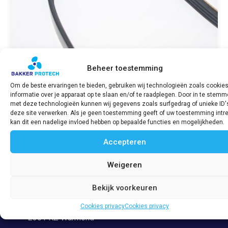
Beheer toestemming
Om de beste ervaringen te bieden, gebruiken wij technologieën zoals cookie
informatie over je apparaat op te slaan en/of te raadplegen. Door in te stem
Multiriem LPW 751-17820
met deze technologieën kunnen wij gegevens zoals surfgedrag of unieke ID'
deze site verwerken. Als je geen toestemming geeft of uw toestemming intre
€
46,95
incl. BTW
kan dit een nadelige invloed hebben op bepaalde functies en mogelijkheden.
Accepteren
Bekijk product
Weigeren
Bekijk voorkeuren
Adres
Veerpolder 53
Cookies privacy
Cookies privacy
2361 KZ Warmond